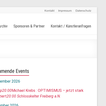
Kontakt
Impressum
Datenschutz
rchiv
Sponsoren & Partner
Kontakt / Künstleranfragen
mende Events
ember 2026
ep
20:00
Michael Krebs : OPTIMISMUS – jetzt stark
iert
20:00
Schlosskelter Freiberg a.N.
mber 2026