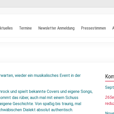
ktuelles
Termine
Newsletter Anmeldung
Pressestimmen
A
warten, wieder ein musikalisches Event in der
Kom
Sept
nrock und spielt bekannte Covers und eigene Songs,
26
S
kommt das rüber, auch mal mit einem Schuss
reduz
eigene Geschichte. Von spaßig bis traurig, mal
schwäbischen Dialekt absolut authentisch.
Nove