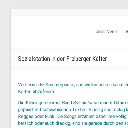
Skip
to
content
Freiberger
Unser Verein
A
Kulturverein
e.V.
Sozialstation in der Freiberger Kelter
Die
Seite
für
Kultur
Vorbei ist die Sommerpause, und wir können es kaum er
in
Kelter abzufeiern.
Freiberg
Die Kleiningersheimer Band
Sozialstation
macht Gitarre
gepaart mit schwäbischen Texten. Bluesig und rockig 
Reggae oder Funk. Die Songs erzählen dabei ihre völlig 
herzlich oder auch dreckig, sind sie gerade durch den 