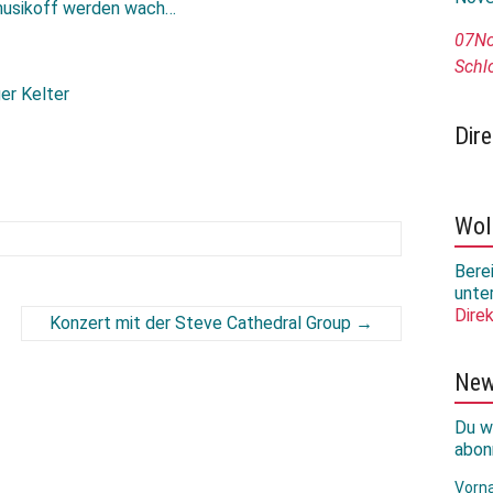
musikoff werden wach…
07
N
Schlo
er Kelter
Dire
Wol
Berei
unte
Dire
Konzert mit der Steve Cathedral Group
→
New
Du w
abon
Vorn