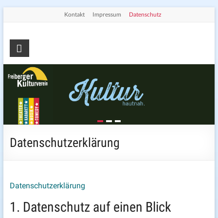
Skip
Kontakt
Impressum
Datenschutz
to
content
Freiberger
Kulturverein
e.V.
Die
Seite
für
Kultur
Datenschutzerklärung
in
Freiberg
Datenschutzerklärung
1. Datenschutz auf einen Blick