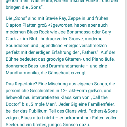
genommen. Was fehlte, war ein frischer Funke … und den
bringen die „Sons“.
Die „Sons“ sind mit Stevie Ray, Zeppelin und frühen
Clapton Platten groß geworden, haben aber auch
modernen Blues-Rock wie Joe Bonamassa oder Gary
Clark Jr. im Blut. Ihr druckvoller Groove, moderne
Soundideen und jugendliche Energie verschmelzen
perfekt mit der erdigen Erfahrung der „Fathers“. Auf der
Bühne bedeutet das groovige Gitarren- und Pianoläufe,
donnernde Bass- und Drumfundamente – und eine
Mundharmonika, die Gänsehaut erzeugt.
Das Repertoire? Eine Mischung aus eigenen Songs, die
persönliche Geschichten in 12-Takt-Form gießen, und
liebevoll neu interpretierten Klassikern von „Call the
Doctor“ bis „Simple Man“. Jeder Gig eine Familienfeier,
bei der das Publikum Teil des Clans wird. Fathers & Sons
zeigen, Blues altert nicht – er bekommt nur Falten voller
Seele und ein breites, junges Grinsen dazu.