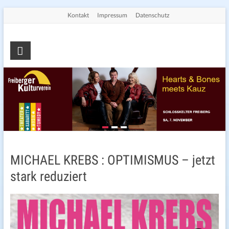
Skip
Kontakt
Impressum
Datenschutz
to
content
Freiberger
Kulturverein
e.V.
Die
Seite
für
Kultur
in
MICHAEL KREBS : OPTIMISMUS – jetzt
Freiberg
stark reduziert