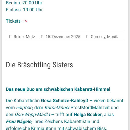
Beginn: 20:00 Uhr
Einlass: 19:00 Uhr
Tickets
–>
Reiner Motz
15. Dezember 2025
Comedy
,
Musik
Die Bräschtling Sisters
Das neue Duo am schwäbischen Kabarett-Himmel
Die Kabarettistin
Gesa Schulze-Kahleyß
– vielen bekannt
vom
i-dipfele
, dem
Krimi-Dinner
ProstMordMahlzeit und
den
Doo-Wopp-Mädla
– trifft auf
Helga Becker
, alias
Frau Nägele
, ihres Zeichens Kabarettistin und
erfolgreiche Krimiautorin mit schwäbischem Biss.