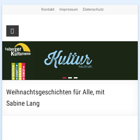
Skip
Kontakt
Impressum
Datenschutz
to
content
Freiberger
Kulturverein
e.V.
Die
Seite
für
Kultur
Weihnachtsgeschichten für Alle, mit
in
Freiberg
Sabine Lang