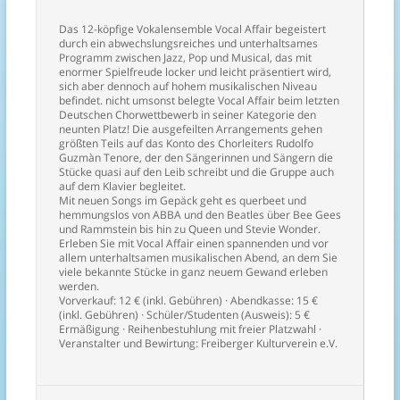
Das 12-köpfige Vokalensemble Vocal Affair begeistert
durch ein abwechslungsreiches und unterhaltsames
Programm zwischen Jazz, Pop und Musical, das mit
enormer Spielfreude locker und leicht präsentiert wird,
sich aber dennoch auf hohem musikalischen Niveau
befindet. nicht umsonst belegte Vocal Affair beim letzten
Deutschen Chorwettbewerb in seiner Kategorie den
neunten Platz! Die ausgefeilten Arrangements gehen
größten Teils auf das Konto des Chorleiters Rudolfo
Guzmàn Tenore, der den Sängerinnen und Sängern die
Stücke quasi auf den Leib schreibt und die Gruppe auch
auf dem Klavier begleitet.
Mit neuen Songs im Gepäck geht es querbeet und
hemmungslos von ABBA und den Beatles über Bee Gees
und Rammstein bis hin zu Queen und Stevie Wonder.
Erleben Sie mit Vocal Affair einen spannenden und vor
allem unterhaltsamen musikalischen Abend, an dem Sie
viele bekannte Stücke in ganz neuem Gewand erleben
werden.
Vorverkauf: 12 € (inkl. Gebühren) · Abendkasse: 15 €
(inkl. Gebühren) · Schüler/Studenten (Ausweis): 5 €
Ermäßigung · Reihenbestuhlung mit freier Platzwahl ·
Veranstalter und Bewirtung: Freiberger Kulturverein e.V.