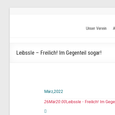
Skip
to
content
Freiberger
Unser Verein
A
Kulturverein
e.V.
Leibssle – Freilich! Im Gegenteil sogar!
Die
Seite
für
Kultur
in
Freiberg
März,2022
26
Mär
20:00
Leibssle - Freilich! Im Gege