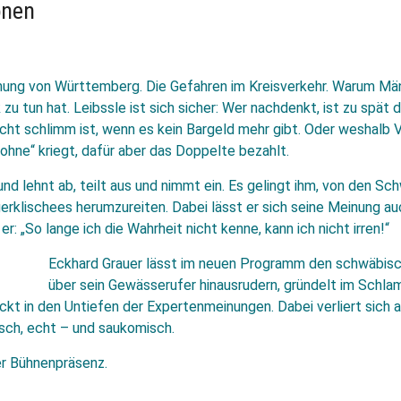
onen
tehung von Württemberg. Die Gefahren im Kreisverkehr. Warum M
 zu tun hat. Leibssle ist sich sicher: Wer nachdenkt, ist zu spät 
cht schlimm ist, wenn es kein Bargeld mehr gibt. Oder weshalb 
ohne“ kriegt, dafür aber das Doppelte bezahlt.
 und lehnt ab, teilt aus und nimmt ein. Es gelingt ihm, von den S
gerklischees herumzureiten. Dabei lässt er sich seine Meinung au
r: „So lange ich die Wahrheit nicht kenne, kann ich nicht irren!“
Eckhard Grauer lässt im neuen Programm den schwäbisc
über sein Gewässerufer hinausrudern, gründelt im Schla
ckt in den Untiefen der Expertenmeinungen. Dabei verliert sich 
isch, echt – und saukomisch.
er Bühnenpräsenz.