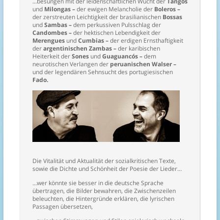
…besungen mit der leidenschaftlichen Wucht der
Tangos
und
Milongas –
der ewigen Melancholie der
Boleros –
der zerstreuten Leichtigkeit der brasilianischen
Bossas
und
Sambas –
dem perkussiven Pulsschlag der
Candombes –
der hektischen Lebendigkeit der
Merengues
und
Cumbias –
der erdigen Ernsthaftigkeit
der
argentinischen
Zambas –
der karibischen
Heiterkeit der
Sones
und
Guaguancós –
dem
neurotischen Verlangen der
peruanischen Walser –
und der legendären Sehnsucht des portugiesischen
Fado.
Die Vitalität und Aktualität der sozialkritischen Texte,
sowie die Dichte und Schönheit der Poesie der Lieder…
…wer könnte sie besser in die deutsche Sprache
übertragen, die Bilder bewahren, die Zwischenzeilen
beleuchten, die Hintergründe erklären, die lyrischen
Passagen übersetzen,