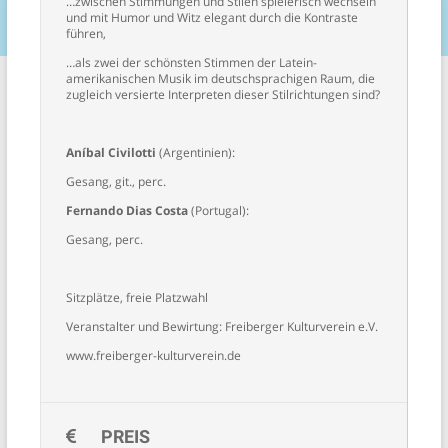
…zwischen Stimmungen und Stilen spielerisch wechseln
und mit Humor und Witz elegant durch die Kontraste
führen,
…als zwei der schönsten Stimmen der Latein-
amerikanischen Musik im deutschsprachigen Raum, die
zugleich versierte Interpreten dieser Stilrichtungen sind?
Aníbal Civilotti
(Argentinien):
Gesang, git., perc.
Fernando Dias Costa
(Portugal):
Gesang, perc.
Sitzplätze, freie Platzwahl
Veranstalter und Bewirtung: Freiberger Kulturverein e.V.
www.freiberger-kulturverein.de
PREIS