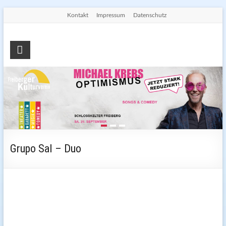
Skip
Kontakt
Impressum
Datenschutz
to
content
Freiberger
Kulturverein
e.V.
Die
Seite
für
Kultur
Grupo Sal – Duo
in
Freiberg