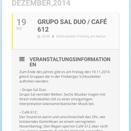
DEZEMBER,2014
19
GRUPO SAL DUO / CAFÉ
612
DEZ
20:00
Schlosskelter Freiberg am Neckar
VERANSTALTUNGSINFORMATION
EN
Zum Ende des Jahres gibt es am Freitag den 19.11.2014
gleich Gruppen die in der Freiberger Schlosskelter
auftreten werden:
– Grupo Sal Duo:
Grupo Sal verindet Welten. Sechs Musiker tragen mit
ihrem individuellen Stil zu einer einzigartigen
Interpretation lateinamerikanischer Musik bei.
– Café 612:
Der Sound ist warm und umschmeichelt das Ohr, wie
knisterndes Kaminfeuer an einem verregneten
Novembertag. Den Regen sperren Café 612 aber nicth
aus, tanzen vielmehr durch ihn hindurch, vergießen