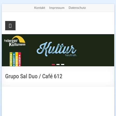
Skip
Kontakt
Impressum
Datenschutz
to
content
Freiberger
Kulturverein
e.V.
Die
Seite
für
Kultur
Grupo Sal Duo / Café 612
in
Freiberg