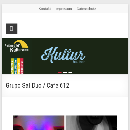
Skip
Kontakt
Impressum
Datenschutz
to
content
Freiberger
Kulturverein
e.V.
Die
Seite
für
Kultur
Grupo Sal Duo / Cafe 612
in
Freiberg