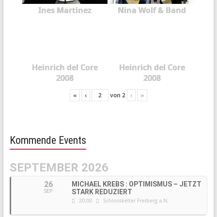
Ines Martinez
Nina Wolf & Band
Heinrich del Core
Heinrich del Core
2008
2008
«
‹
von
2
›
»
Kommende Events
SEPTEMBER 2026
26
MICHAEL KREBS : OPTIMISMUS – JETZT
STARK REDUZIERT
SEP
20:00
Schlosskelter Freiberg a.N.