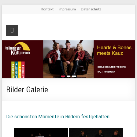
Skip
Kontakt
Impressum
Datenschutz
to
content
Freiberger
Kulturverein
e.V.
Die
Seite
für
Kultur
Bilder Galerie
in
Freiberg
Die schönsten Momente in Bildern festgehalten: