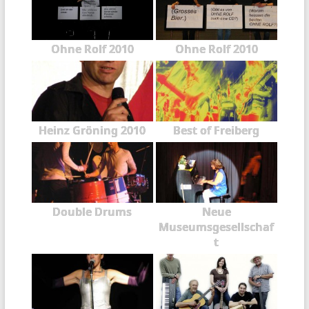
Ohne Rolf 2010
Ohne Rolf 2010
Heinz Gröning 2010
Best of Freiberg
Double Drums
Neue
Museumsgesellschaf
t