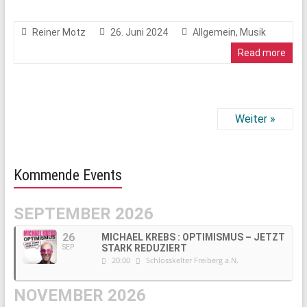
Reiner Motz
26. Juni 2024
Allgemein
,
Musik
Read more
Weiter »
Kommende Events
SEPTEMBER 2026
26
MICHAEL KREBS : OPTIMISMUS – JETZT
STARK REDUZIERT
SEP
20:00
Schlosskelter Freiberg a.N.
NOVEMBER 2026