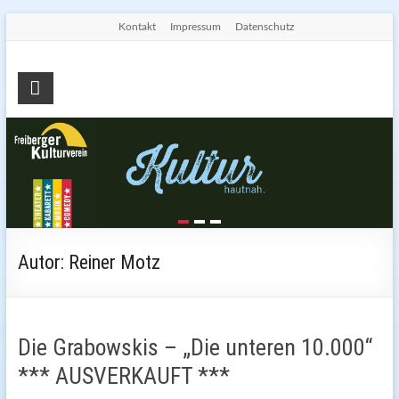
Skip
Kontakt
Impressum
Datenschutz
to
content
Freiberger
Kulturverein
e.V.
Die
Seite
für
Kultur
Autor:
Reiner Motz
in
Freiberg
Die Grabowskis – „Die unteren 10.000“
*** AUSVERKAUFT ***